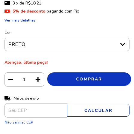
3
x de
R$18,21
5% de desconto
pagando com Pix
Ver mais detalhes
Cor
Atenção, última peça!
ALTERAR CEP
Entregas para o CEP:
Meios de envio
CALCULAR
Não sei meu CEP