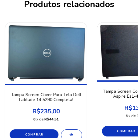
Produtos relacionados
Tampa Screen Cov
Tampa Screen Cover Para Tela Dell
Aspire Es1-4
Latitude 14 5290 Completa!
R$13
R$235,00
6
x de
6
x de
R$44,51
COMPRAR
COMPRAR