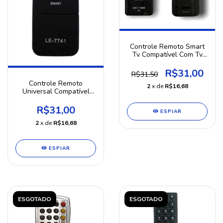
Controle Remoto Smart
Tv Compatível Com Tv
LG Led Lcd 3d !!
R$31,00
R$31,50
Controle Remoto
2
x de
R$16,68
Universal Compatível
com SAMSUNG, SONY e
LG
R$31,00
ESPIAR
2
x de
R$16,68
ESPIAR
ESGOTADO
ESGOTADO