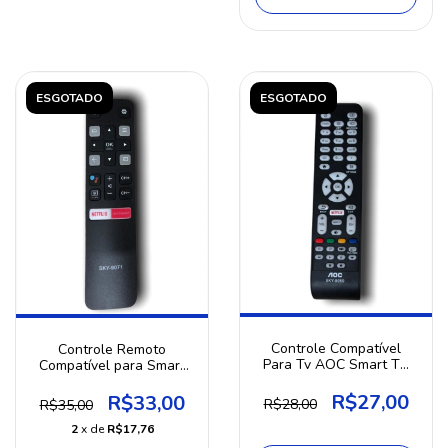
ESGOTADO
ESGOTADO
Controle Compatível
Controle Remoto
Para Tv AOC Smart TV
Compatível para Smart
Com Botão Netflix
TV 4k TCL Androide
R$27,00
R$33,00
R$28,00
R$35,00
2
x de
R$17,76