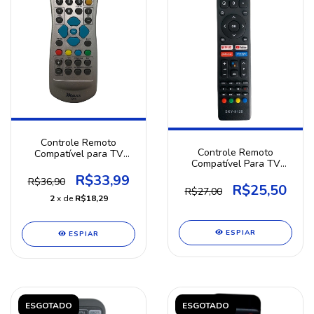
Controle Remoto
Controle Remoto
Compatível para TV
Compatível Para TV
Claro Tv Oi Tv hd
Smart Philco Android
R$33,99
R$36,90
R$25,50
R$27,00
2
x de
R$18,29
ESPIAR
ESPIAR
ESGOTADO
ESGOTADO