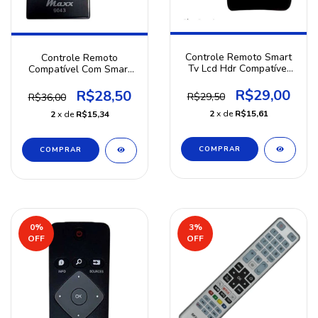
Controle Remoto Smart
Controle Remoto
Tv Lcd Hdr Compatível
Compatível Com Smart
Tv Samsung Novo
Tv Semp Lcd Led
R$29,00
R$28,50
R$29,50
R$36,00
2
x de
R$15,61
2
x de
R$15,34
0
%
3
%
OFF
OFF