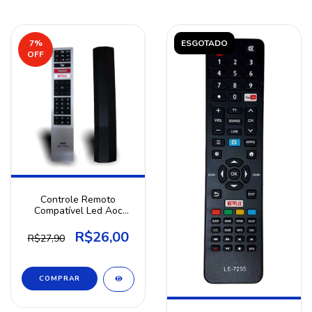
7
%
ESGOTADO
OFF
Controle Remoto
Compatível Led Aoc
Smart 4K 32S5295
42S5295
R$26,00
R$27,90