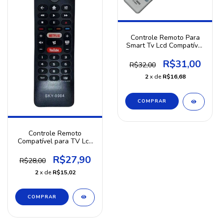
Controle Remoto Para
Smart Tv Lcd Compatível
Tv Semp Toshiba
R$31,00
R$32,00
2
x de
R$16,68
Controle Remoto
Compatível para TV Lcd
4k da Marca Philips
R$27,90
R$28,00
2
x de
R$15,02