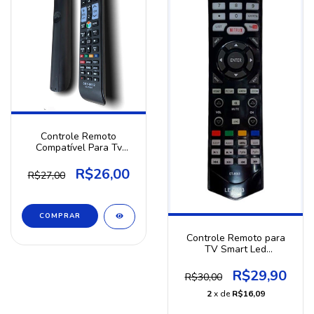
Controle Remoto
Compatível Para Tv
Samsung Smart Tv / Lcd
!!
R$26,00
R$27,00
Controle Remoto para
TV Smart Led
Compatível Tv Semp
R$29,90
R$30,00
2
x de
R$16,09