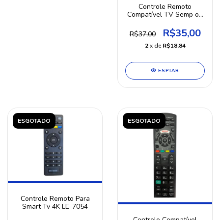
Controle Remoto
Compatível TV Semp ou
Cobia Smart led 4k
R$35,00
R$37,00
2
x de
R$18,84
ESPIAR
ESGOTADO
ESGOTADO
Controle Remoto Para
Smart Tv 4K LE-7054
Controle Compatível