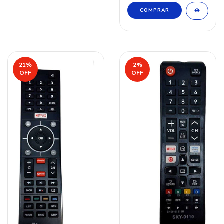
21
%
2
%
OFF
OFF