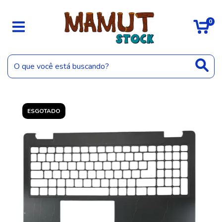
0
ESGOTADO