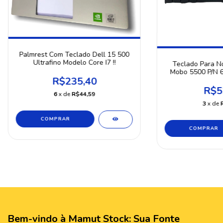
Palmrest Com Teclado Dell 15 500
Ultrafino Modelo Core I7 !!
Teclado Para No
Mobo 5500 P/N 
R$235,40
R$5
6
x de
R$44,59
3
x de
COMPRAR
COMPRAR
Bem-vindo à Mamut Stock: Sua Fonte