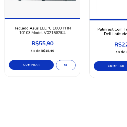
Teclado Asus EEEPC 1000 PHN
Palmrest Com T
10103 Model V021562IK4
Dell Latitud
R$55,90
R$22
4
x de
R$15,49
6
x de
COMPRAR
COMPRAR