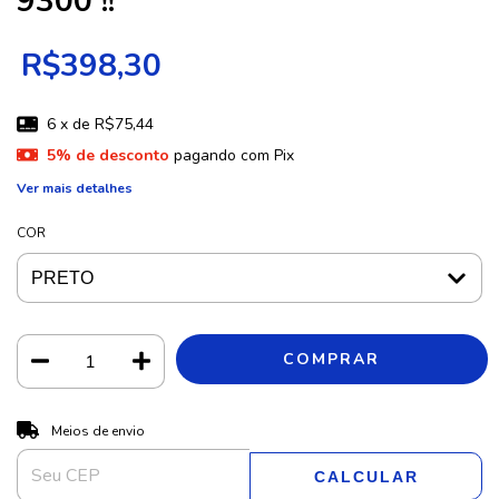
9300 !!
R$398,30
6
x de
R$75,44
5% de desconto
pagando com Pix
Ver mais detalhes
COR
ALTERAR CEP
Entregas para o CEP:
Meios de envio
CALCULAR