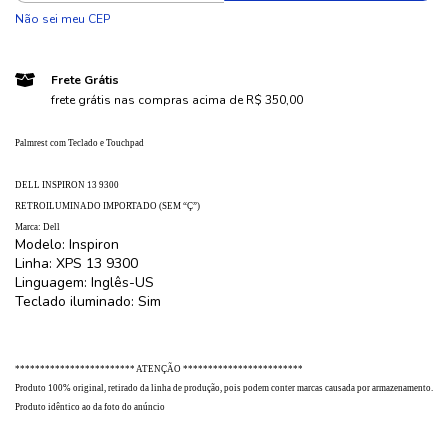
Não sei meu CEP
Frete Grátis
frete grátis nas compras acima de R$ 350,00
Palmrest com Teclado e Touchpad
DELL INSPIRON 13 9300
RETROILUMINADO IMPORTADO (SEM “Ç”)
Marca: Dell
Modelo: Inspiron
Linha: XPS 13 9300
Linguagem: Inglês-US
Teclado iluminado: Sim
************************ ATENÇÃO ************************
Produto 100% original, retirado da linha de produção, pois podem conter marcas causada por armazenamento.
Produto idêntico ao da foto do anúncio